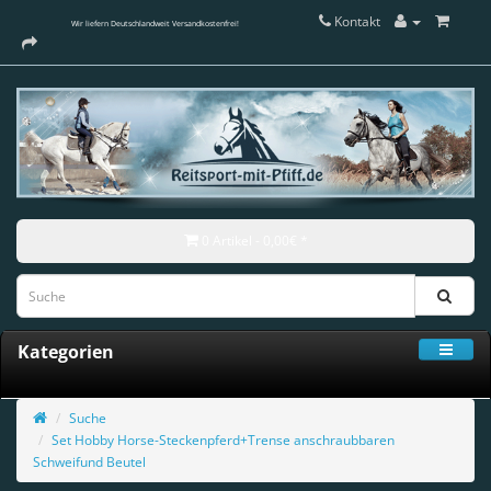
Kontakt
Wir liefern Deutschlandweit Versandkostenfrei!
0 Artikel - 0,00€ *
Kategorien
Suche
Set Hobby Horse-Steckenpferd+Trense anschraubbaren
Schweifund Beutel