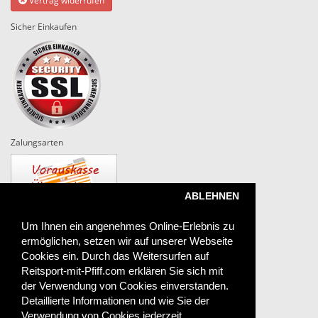
Vertrag widerrufen
Sicher Einkaufen
Zalungsarten
ABLEHNEN
Um Ihnen ein angenehmes Online-Erlebnis zu
ermöglichen, setzen wir auf unserer Webseite
Versand
Cookies ein. Durch das Weitersurfen auf
Reitsport-mit-Pfiff.com erklären Sie sich mit
der Verwendung von Cookies einverstanden.
Detaillierte Informationen und wie Sie der
Das sagen unsere Kunden
Verwendung von Cookies jederzeit