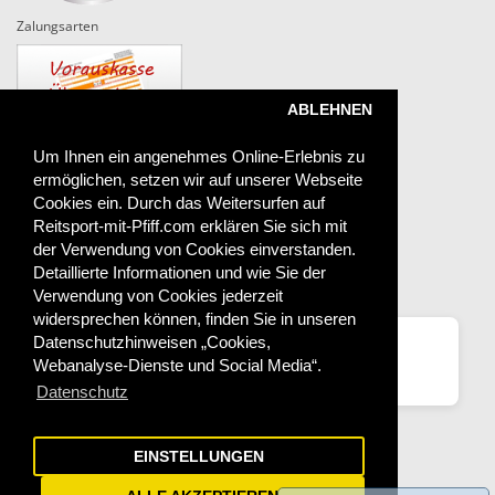
Zalungsarten
ABLEHNEN
Um Ihnen ein angenehmes Online-Erlebnis zu
ermöglichen, setzen wir auf unserer Webseite
Versand
Cookies ein. Durch das Weitersurfen auf
Reitsport-mit-Pfiff.com erklären Sie sich mit
der Verwendung von Cookies einverstanden.
Detaillierte Informationen und wie Sie der
Das sagen unsere Kunden
Verwendung von Cookies jederzeit
widersprechen können, finden Sie in unseren
⭐
Datenschutzhinweisen „Cookies,
Alles super
Webanalyse-Dienste und Social Media“.
0***n
Datenschutz
99.7%
positive Bewertungen
EINSTELLUNGEN