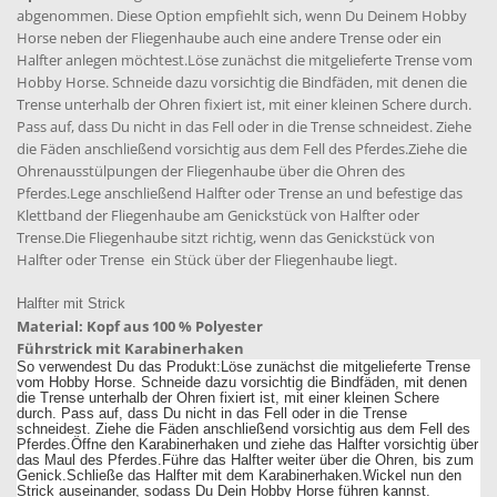
abgenommen. Diese Option empfiehlt sich, wenn Du Deinem Hobby
Horse neben der Fliegenhaube auch eine andere Trense oder ein
Halfter anlegen möchtest.Löse zunächst die mitgelieferte Trense vom
Hobby Horse. Schneide dazu vorsichtig die Bindfäden, mit denen die
Trense unterhalb der Ohren fixiert ist, mit einer kleinen Schere durch.
Pass auf, dass Du nicht in das Fell oder in die Trense schneidest. Ziehe
die Fäden anschließend vorsichtig aus dem Fell des Pferdes.Ziehe die
Ohrenausstülpungen der Fliegenhaube über die Ohren des
Pferdes.Lege anschließend Halfter oder Trense an und befestige das
Klettband der Fliegenhaube am Genickstück von Halfter oder
Trense.Die Fliegenhaube sitzt richtig, wenn das Genickstück von
Halfter oder Trense ein Stück über der Fliegenhaube liegt.
Halfter mit Strick
Material: Kopf aus 100 % Polyester
Führstrick mit Karabinerhaken
So verwendest Du das Produkt:
Löse zunächst die mitgelieferte Trense
vom Hobby Horse. Schneide dazu vorsichtig die Bindfäden, mit denen
die Trense unterhalb der Ohren fixiert ist, mit einer kleinen Schere
durch. Pass auf, dass Du nicht in das Fell oder in die Trense
schneidest. Ziehe die Fäden anschließend vorsichtig aus dem Fell des
Pferdes.
Öffne den Karabinerhaken und ziehe das Halfter vorsichtig über
das Maul des Pferdes.
Führe das Halfter weiter über die Ohren, bis zum
Genick.
Schließe das Halfter mit dem Karabinerhaken.
Wickel nun den
Strick auseinander, sodass Du Dein Hobby Horse führen kannst.