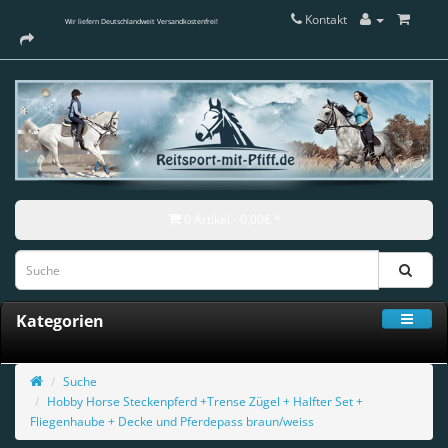
Kontakt
Wir liefern Deutschlandweit Versandkostenfrei!
0 Artikel - 0,00€ *
Kategorien
Suche
Hobby Horse Steckenpferd +Trense Zügel + Halfter Set +
Fliegenhaube + Decke und Pferdepass braun/weiss