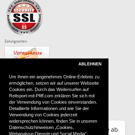
Zalungsarten
ABLEHNEN
Um Ihnen ein angenehmes Online-Erlebnis zu
ermöglichen, setzen wir auf unserer Webseite
Versand
Cookies ein. Durch das Weitersurfen auf
Reitsport-mit-Pfiff.com erklären Sie sich mit
der Verwendung von Cookies einverstanden.
Detaillierte Informationen und wie Sie der
Das sagen unsere Kunden
Verwendung von Cookies jederzeit
widersprechen können, finden Sie in unseren
⭐
Datenschutzhinweisen „Cookies,
Für den Preis ok, Artikel musste aber e
Webanalyse-Dienste und Social Media“.