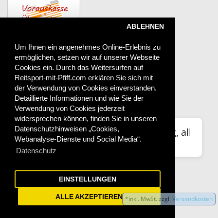
ABLEHNEN
Um Ihnen ein angenehmes Online-Erlebnis zu
ermöglichen, setzen wir auf unserer Webseite
Versand
Cookies ein. Durch das Weitersurfen auf
Reitsport-mit-Pfiff.com erklären Sie sich mit
der Verwendung von Cookies einverstanden.
Detaillierte Informationen und wie Sie der
Das sagen unsere Kunden
Verwendung von Cookies jederzeit
widersprechen können, finden Sie in unseren
⭐
Datenschutzhinweisen „Cookies,
Top Produkt, schnelle Lieferung, alles Be
Webanalyse-Dienste und Social Media“.
1***i
Datenschutz
99.7%
positive Bewertungen
EINSTELLUNGEN
ALLE AKZEPTIEREN
*inkl. MwSt. zzgl.
Versandkosten
Powered By
OpenCart
&
OSWorX
Reitsport mit Pfiff © 2026